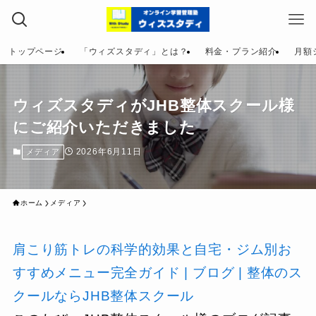
トップページ
「ウィズスタディ」とは？
料金・プラン紹介
月額
ウィズスタディがJHB整体スクール様
にご紹介いただきました
2026年6月11日
メディア
ホーム
メディア
肩こり筋トレの科学的効果と自宅・ジム別お
すすめメニュー完全ガイド | ブログ | 整体のス
クールならJHB整体スクール