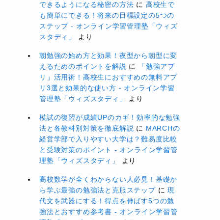
できるようになる秘密の方法
に
高校生で
も簡単にできる！将来の目標設定の5つの
ステップ - オンライン学習管理塾「ウィズ
スタディ」
より
朝勉強の始め方と効果！夜型から朝型に変
えるためのポイントを解説
に
「勉強アプ
リ」活用術！高校生におすすめの無料アプ
リ3選と効果的な使い方 - オンライン学習
管理塾「ウィズスタディ」
より
模試の復習が成績UPのカギ！効率的な勉強
法と各教科別対策を徹底解説
に
MARCHの
経営学部で入りやすい大学は？難易度比較
と受験対策のポイント - オンライン学習管
理塾「ウィズスタディ」
より
高校数学が全くわからない人必見！基礎か
ら学ぶ最強の勉強法と克服ステップ
に
現
代文を武器にする！得点を伸ばす5つの勉
強法とおすすめ参考書 - オンライン学習管