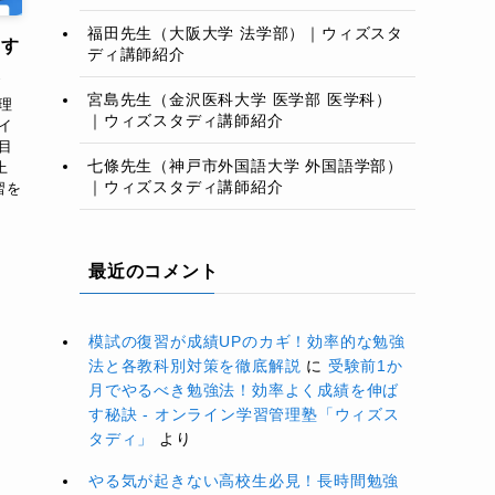
福田先生（大阪大学 法学部）｜ウィズスタ
トす
ディ講師紹介
た
宮島先生（金沢医科大学 医学部 医学科）
理
｜ウィズスタディ講師紹介
イ
目
七條先生（神戸市外国語大学 外国語学部）
上
｜ウィズスタディ講師紹介
習を
最近のコメント
模試の復習が成績UPのカギ！効率的な勉強
法と各教科別対策を徹底解説
に
受験前1か
月でやるべき勉強法！効率よく成績を伸ば
す秘訣 - オンライン学習管理塾「ウィズス
タディ」
より
やる気が起きない高校生必見！長時間勉強