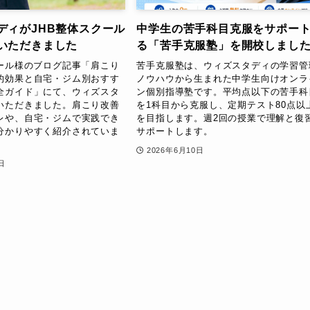
ディがJHB整体スクール
中学生の苦手科目克服をサポー
いただきました
る「苦手克服塾」を開校しまし
クール様のブログ記事「肩こり
苦手克服塾は、ウィズスタディの学習管
的効果と自宅・ジム別おすす
ノウハウから生まれた中学生向けオンラ
全ガイド」にて、ウィズスタ
ン個別指導塾です。平均点以下の苦手科
いただきました。肩こり改善
を1科目から克服し、定期テスト80点以
レや、自宅・ジムで実践でき
を目指します。週2回の授業で理解と復
分かりやすく紹介されていま
サポートします。
2026年6月10日
日