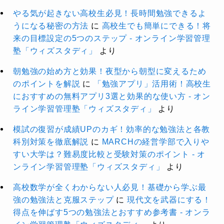
やる気が起きない高校生必見！長時間勉強できるよ
うになる秘密の方法
に
高校生でも簡単にできる！将
来の目標設定の5つのステップ - オンライン学習管理
塾「ウィズスタディ」
より
朝勉強の始め方と効果！夜型から朝型に変えるため
のポイントを解説
に
「勉強アプリ」活用術！高校生
におすすめの無料アプリ3選と効果的な使い方 - オン
ライン学習管理塾「ウィズスタディ」
より
模試の復習が成績UPのカギ！効率的な勉強法と各教
科別対策を徹底解説
に
MARCHの経営学部で入りや
すい大学は？難易度比較と受験対策のポイント - オ
ンライン学習管理塾「ウィズスタディ」
より
高校数学が全くわからない人必見！基礎から学ぶ最
強の勉強法と克服ステップ
に
現代文を武器にする！
得点を伸ばす5つの勉強法とおすすめ参考書 - オンラ