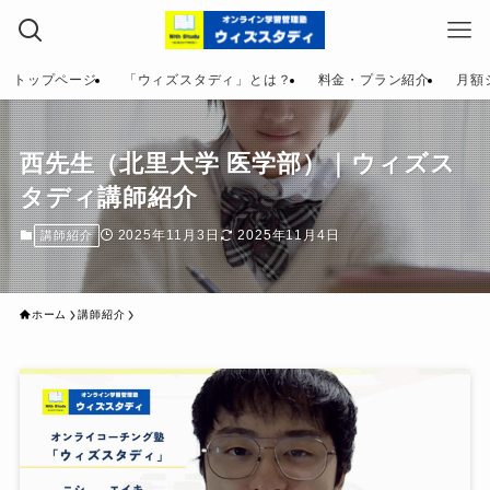
トップページ
「ウィズスタディ」とは？
料金・プラン紹介
月額
西先生（北里大学 医学部）｜ウィズス
タディ講師紹介
2025年11月3日
2025年11月4日
講師紹介
ホーム
講師紹介