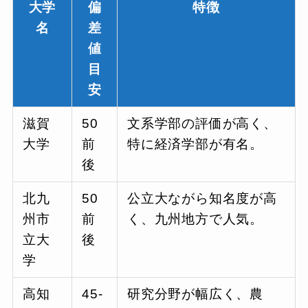
大学
偏
特徴
名
差
値
目
安
滋賀
50
文系学部の評価が高く、
大学
前
特に経済学部が有名。
後
北九
50
公立大ながら知名度が高
州市
前
く、九州地方で人気。
立大
後
学
高知
45-
研究分野が幅広く、農