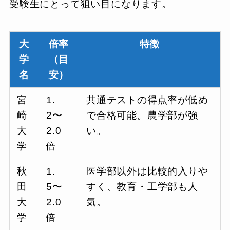
受験生にとって狙い目になります。
大
倍率
特徴
学
（目
名
安）
宮
1.
共通テストの得点率が低め
崎
2〜
で合格可能。農学部が強
大
2.0
い。
学
倍
秋
1.
医学部以外は比較的入りや
田
5〜
すく、教育・工学部も人
大
2.0
気。
学
倍