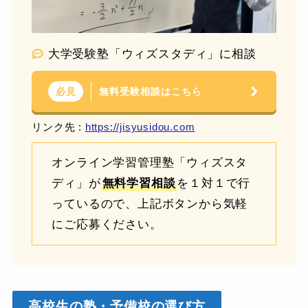
大学受験塾「ウィズスタディ」に相談
無料受験相談はこちら
必見
リンク先 :
https://jisyusidou.com
オンライン学習管理塾「ウィズスタ
ディ」が
無料学習相談
を１対１で行
っているので、上記ボタンから気軽
にご応募ください。
高校生の塾・予備校の選び方