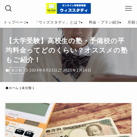
トップページ
「ウィズスタディ」とは？
料金・プラン紹介
月額
【大学受験】高校生の塾・予備校の平
均料金ってどのくらい？オススメの塾
もご紹介！
2024年9月23日
2025年1月14日
未分類
ホーム
未分類